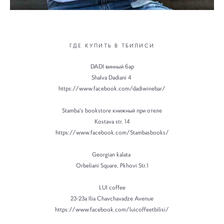
ГДЕ КУПИТЬ В ТБИЛИСИ
DADI винный бар
Shalva Dadiani 4
https://www.facebook.com/dadiwinebar/
Stamba's bookstore книжный при отеле
Kostava str. ​14
https://www.facebook.com/Stambasbooks/
Georgian kalata
Orbeliani Square, Pkhovi Str.1
LUI coffee
23-23a Ilia Chavchavadze Avenue
https://www.facebook.com/luicoffeetbilisi/