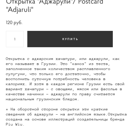
Открытка "Аджарули"/ Postcard
"Adjaruli"
120 pуб.
КУПИТЬ
Открытка с аджарским хачапури, или аджарули, как
его называют в Грузии. Это "каноэ" из теста,
заполненное таким количеством расплавленного
сулугуни, что только его достаточно, чтобы
восполнить суточную потребность человека в
калориях. И хотя в каждом регионе Грузии есть свой
вариант хачапури - с овощами, мясом или фасолью в
качестве начинки - аджарули по праву считается
национальным грузинским блюдом.
* На оборотной стороне открытки эти краткие
сведения об аджарули - на английском языке.Открытка
создана на основе иллюстраций создательницы бренда
Piu Wiu.