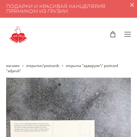
ПОДАРКИ И КРАСИВАЯ КАНЦЕЛЯРИЯ
ПРЯМИКОМ ИЗ ГРУЗИИ
магазин
>
открытки/postcards
>
открытка "аджарули"/ postcard
"adjaruli"